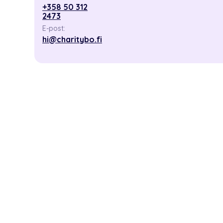
+358 50 312
2473
E-post:
hi@charitybo.fi